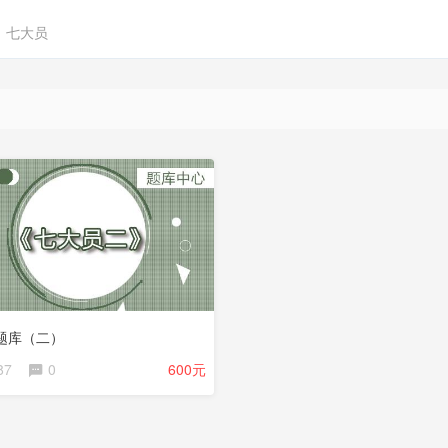
七大员
题库（二）
87
0
600元