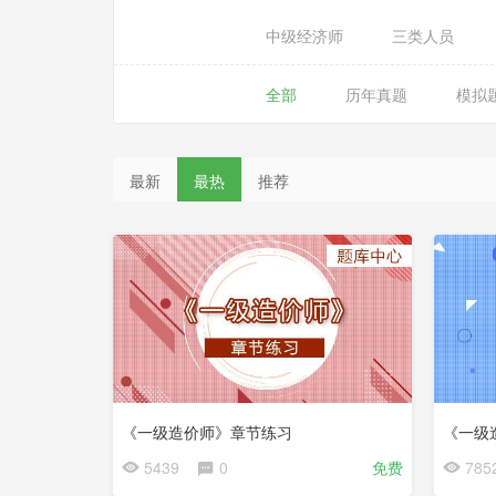
中级经济师
三类人员
全部
历年真题
模拟
最新
最热
推荐
《一级造价师》章节练习
《一级
5439
0
免费
785