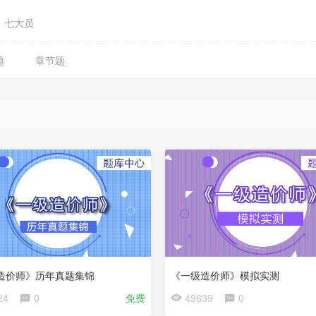
七大员
题
章节题
造价师》历年真题集锦
《一级造价师》模拟实测
24
0
免费
49639
0