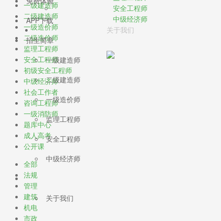
免费体验
一级建造师
安全工程师
二级建造师
中级经济师
APP下载
一级造价师
关于我们
二级造价师
招生简章
监理工程师
安全工程师
一级建造师
初级安全工程师
二级建造师
中级经济师
社会工作者
一级造价师
咨询工程师
一级消防师
监理工程师
题库中心
成人高考
安全工程师
公开课
中级经济师
全部
法规
管理
建筑
关于我们
机电
市政